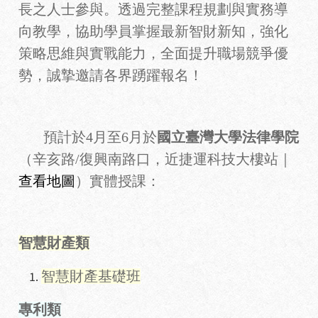
長之人士參與。透過完整課程規劃與實務導
向教學，協助學員掌握最新智財新知，強化
策略思維與實戰能力，全面提升職場競爭優
勢，誠摯邀請各界踴躍報名！
預計於4月至6月於
國立臺灣大學法律學院
（辛亥路/復興南路口，近捷運科技大樓站｜
查看地圖
）實體授課：
智慧財產類
智慧財產基礎班
專利類