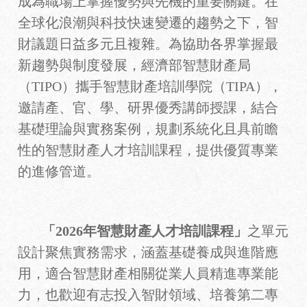
成為職場上掌握優勢與先機的重要關鍵。在
全球化浪潮與科技快速變遷的趨勢之下，智
財議題日益多元且複雜。
為協助各界掌握最
新趨勢與制度發展，經濟部智慧財產局
（TIPO）攜手智慧財產培訓學院（TIPA），
邀請產、官、學、研界優秀講師授課，結合
基礎理論與實務案例，規劃系統化且具前瞻
性的智慧財產人才培訓課程，提供優質專業
的進修管道。
「
2026年智慧財產人才培訓課程」
之單元
設計聚焦實務需求，涵蓋基礎養成與進階應
用，適合智慧財產相關從業人員精進專業能
力，也歡迎有志投入智財領域、培養第二專