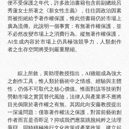
便不受保護之年代，許多政治書籍包含前副總統呂
秀蓮女士所著之《新女性主義》，往往因政治因素
而被拒絕給予著作權保護，惟此些書籍仍於市場上
廣為流傳。此說明一個事實：有無著作權保護，並
不必然改變市場上之消費行為。縱無著作權保護，
AI生成內容於市場上仍具極強競爭力，人類創作
者之生存空間將受到嚴重壓縮。
綜上所敘，黃助理教授指出，AI雖能成為強大
之創作工具，惟人類於藝術中之情感、經驗與主體
性，仍係不可取代之核心價值。惟面對該等技術對
勞動市場之實質替代風險，法律人與產業界不應將
目光侷限於著作權之有無。其因此向安藤教授提出
一深遠問題：僅靠著作權法之保護，對當前藝術創
作者而言是否即足？抑或我們應當跳脫純粹之法理
爭辯，同時積極推行文化政策或產業政策，建立起