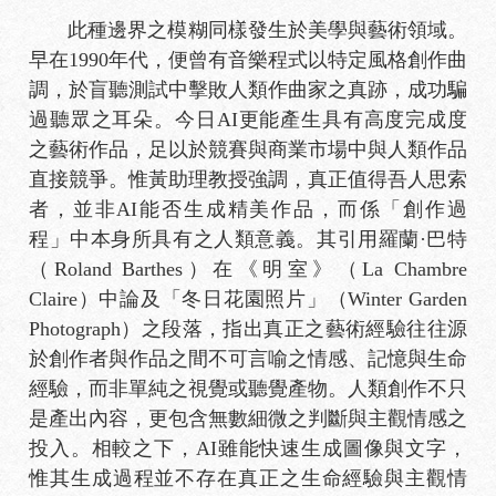
此種邊界之模糊同樣發生於美學與藝術領域。
早在1990年代，便曾有音樂程式以特定風格創作曲
調，於盲聽測試中擊敗人類作曲家之真跡，成功騙
過聽眾之耳朵。今日AI更能產生具有高度完成度
之藝術作品，足以於競賽與商業市場中與人類作品
直接競爭。惟黃助理教授強調，真正值得吾人思索
者，並非AI能否生成精美作品，而係「創作過
程」中本身所具有之人類意義。其引用羅蘭·巴特
（Roland Barthes）在《明室》（La Chambre
Claire）中論及「冬日花園照片」（Winter Garden
Photograph）之段落，指出真正之藝術經驗往往源
於創作者與作品之間不可言喻之情感、記憶與生命
經驗，而非單純之視覺或聽覺產物。人類創作不只
是產出內容，更包含無數細微之判斷與主觀情感之
投入。相較之下，AI雖能快速生成圖像與文字，
惟其生成過程並不存在真正之生命經驗與主觀情