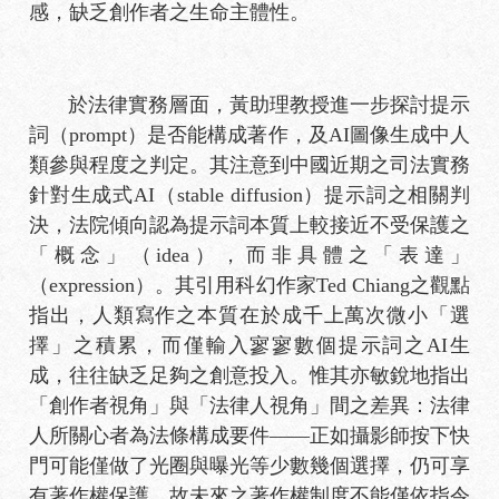
感，缺乏創作者之生命主體性。
於法律實務層面，黃助理教授進一步探討提示
詞（prompt）是否能構成著作，及AI圖像生成中人
類參與程度之判定。其注意到中國近期之司法實務
針對生成式AI（stable diffusion）提示詞之相關判
決，法院傾向認為提示詞本質上較接近不受保護之
「概念」（idea），而非具體之「表達」
（expression）。其引用科幻作家Ted Chiang之觀點
指出，人類寫作之本質在於成千上萬次微小「選
擇」之積累，而僅輸入寥寥數個提示詞之AI生
成，往往缺乏足夠之創意投入。惟其亦敏銳地指出
「創作者視角」與「法律人視角」間之差異：法律
人所關心者為法條構成要件——正如攝影師按下快
門可能僅做了光圈與曝光等少數幾個選擇，仍可享
有著作權保護。故未來之著作權制度不能僅依指令