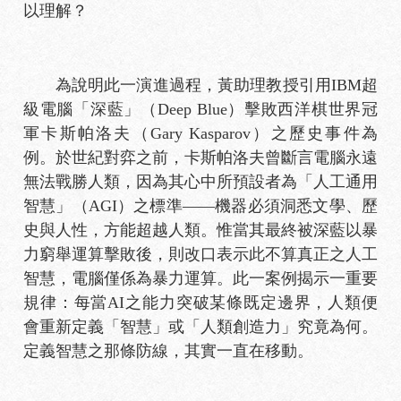
以理解？
為說明此一演進過程，黃助理教授引用IBM超
級電腦「深藍」（Deep Blue）擊敗西洋棋世界冠
軍卡斯帕洛夫（Gary Kasparov）之歷史事件為
例。於世紀對弈之前，卡斯帕洛夫曾斷言電腦永遠
無法戰勝人類，因為其心中所預設者為「人工通用
智慧」（AGI）之標準——機器必須洞悉文學、歷
史與人性，方能超越人類。惟當其最終被深藍以暴
力窮舉運算擊敗後，則改口表示此不算真正之人工
智慧，電腦僅係為暴力運算。此一案例揭示一重要
規律：每當AI之能力突破某條既定邊界，人類便
會重新定義「智慧」或「人類創造力」究竟為何。
定義智慧之那條防線，其實一直在移動。