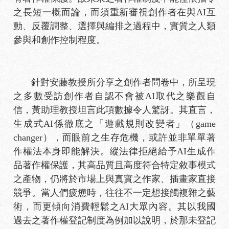
之長短一概而論，而須重新審視創作者在與AI互
動、反覆調整、選擇與編排之過程中，實質之人類
參與和創作控制程度。
針對安藤教授所分享之創作者問卷中，所呈現
之多數受訪創作者自認不會被AI取代之樂觀自
信，黃助理教授坦言此項數據令人驚訝。其直言，
生成式AI係徹底之「遊戲規則改變者」（game
changer），而眼前之生存危機，或許並非單單著
作權法本身即能解決。縱法律拒絕給予AI生成作
品著作權保護，其高品質且高度符合特定敘事模式
之產物，仍將於市場上與真實之作家、插畫家直接
競爭。當人們疲憊時，往往不一定想接觸複雜之藝
術，而更傾向消費輕鬆之AI大眾內容。其以我國
過去之著作權登記制度為例加以說明，於那未登記