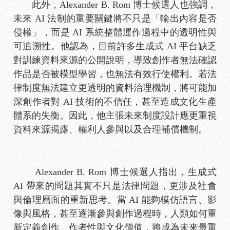
此外，Alexander B. Rom 博士候選人也強調，
未來 AI 法制的重要關鍵將不只是「輸出內容是否
侵權」，而是 AI 系統整體運作過程中的透明性與
可追溯性。他認為，目前許多生成式 AI 平台缺乏
對訓練資料來源的公開說明，導致創作者無法確認
作品是否被模型學習，也無法有效行使權利。若法
律制度無法建立更透明的資料治理機制，將可能加
深創作者對 AI 技術的不信任，甚至造成文化生產
體系的失衡。因此，他主張未來制度設計應更重視
資料來源揭露、權利人參與以及合理補償機制。
Alexander B. Rom 博士候選人指出，生成式
AI 帶來的問題其實不只是法律問題，更涉及社會
與倫理層面的重新思考。當 AI 能夠模仿語言、影
像與風格，甚至逐漸參與創作過程時，人類如何重
新定義創作、作者性與文化價值，將成為未來最重