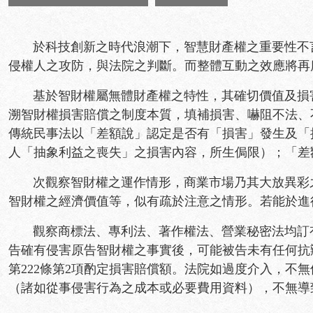
於科技創新之時代浪潮下，智慧財產權之重要性不言
侵權人之攻防，與法院之判斷。而整體互動之效應將再
基於智財權屬無體財產權之特性，其確切價值及損害
溯智財權損害賠償之制度本質，填補損害、嚇阻不法、
傳統民事法以「差額說」認定是否有「損害」發生及「
人「抽象利益之喪失」之損害內容，所生侷限）；「差
次觀察智財權之運作情形，商業市場乃其大放異彩之
智財權之經濟價值等，似有疏於注意之情形。若能於進
觀察商標法、專利法、著作權法、營業秘密法均訂有
告確有侵害原告智財權之事實後，可能被告未有任何抗
第222條第2項酌定損害賠償額。法院如過度介入，
（諸如從事侵害行為之成本或必要費用資料），不無導