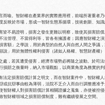
而喻。智財權在產業界的實際應用裡，前端所著重者乃
度反映於市場，形成一智財生態系循環，技術創新、知識
皆不易證明，損害之發生更難以明察，致使其損害賠償
不法管理、不當得利等，皆各有擁護者；因應智財權之演
損害額」之學說，用於典型的自然人與自然人間之爭議，
額說」用於無體性權利侵害（諸如人格權、智慧財產權）
處，若其遭受侵害，經濟市場勢必將隨之波動。於司法
行損賠之衡量時，納入市場觀點，以商業角度為務實的判
法定損害賠償計算之明文，而在智財案件中，智財權人
辯或抗辯事由較為薄弱，法院不乏介入而自行調整應准予
不無使智財權人對損害賠償計算相關證據之蒐集，亦使被控
致智財權領域之損害賠償制度，難有繼續發展之空間。