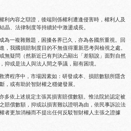
權利內容之辯證，後端則係權利遭逢侵害時，權利人及
結晶、法律制度等持續於中激盪成長。
成為一複雜難題，困擾各界已久，亦為各國所重視。回
進，我國損賠制度目的不無值得重新思考與檢視之處。
或無疑問（然新近已有判決凸顯出「差額說」面對自然
，抑或是法人與法人間之爭議，顯有困境。
救濟程序中，市場因素如：研發成本、損賠數額所隱含
斷，或有助於智財權之穩健發展。
亦多依上述規定主張其損害賠償數額。惟法院於認定被
之賠償數額，抑或以損害難以證明為由，依民事訴訟法
侵權者更加消極而不提出任何反駁智財權人主張之證據